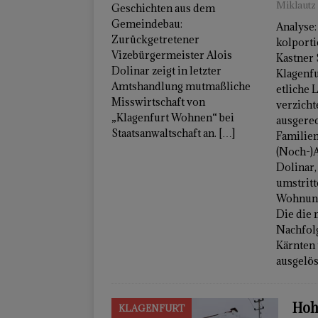
Miklautz
Geschichten aus dem
Gemeindebau:
Analyse:
Zurückgetretener
kolporti
Vizebürgermeister Alois
Kastner 
Dolinar zeigt in letzter
Klagenf
Amtshandlung mutmaßliche
etliche 
Misswirtschaft von
verzicht
„Klagenfurt Wohnen“ bei
ausgerec
Staatsanwaltschaft an.
[…]
Familie
(Noch-)
Dolinar,
umstrit
Wohnung
Die die
Nachfol
Kärnten 
ausgelös
Hoh
KLAGENFURT