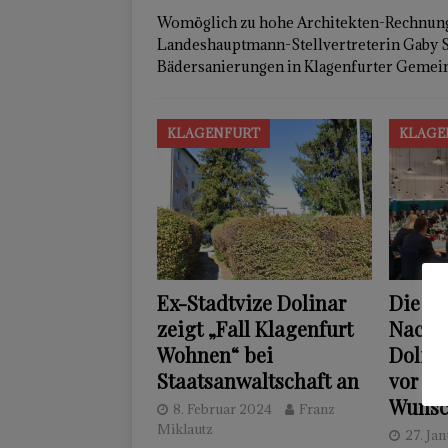
Womöglich zu hohe Architekten-Rechnunge
Landeshauptmann-Stellvertreterin Gaby S
Bädersanierungen in Klagenfurter Geme
KLAGENFURT
KLAGE
Ex-Stadtvize Dolinar
Die Kr
zeigt „Fall Klagenfurt
Nachfo
Wohnen“ bei
Dolina
Staatsanwaltschaft an
vor Kö
Wunsc
8. Februar 2024
Franz
Miklautz
27. Ja