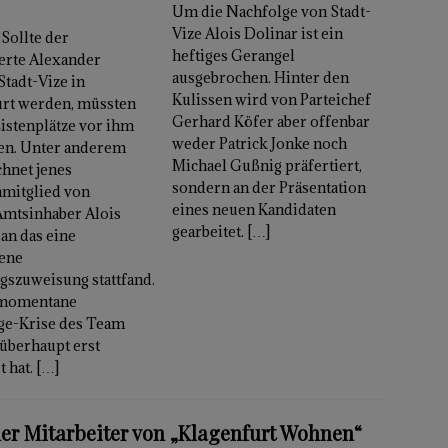
Um die Nachfolge von Stadt-
Vize Alois Dolinar ist ein
 Sollte der
heftiges Gerangel
erte Alexander
ausgebrochen. Hinter den
Stadt-Vize in
Kulissen wird von Parteichef
urt werden, müssten
Gerhard Köfer aber offenbar
Listenplätze vor ihm
weder Patrick Jonke noch
en. Unter anderem
Michael Gußnig präfertiert,
hnet jenes
sondern an der Präsentation
nmitglied von
eines neuen Kandidaten
Amtsinhaber Alois
gearbeitet.
[…]
 an das eine
tene
szuweisung stattfand.
 momentane
ge-Krise des Team
überhaupt erst
t hat.
[…]
er Mitarbeiter von „Klagenfurt Wohnen“