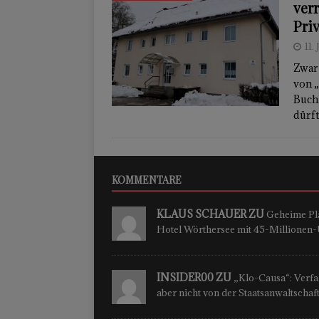
ver
Pri
11.
Zwar 
von 
Buchh
dürft
KOMMENTARE
KLAUS SCHAUER ZU
Geheime Plä
Hotel Wörthersee mit 45-Millione
INSIDER00 ZU
„Klo-Causa“: Verfah
aber nicht von der Staatsanwaltschaf