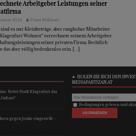
rechnete Arbeitgeber Leistungen seiner
vatfirma
 Januar 2024
Franz Miklautz
sind es nur Kleinbeträge, aber ranghoher Mitarbeiter
„Klagenfurt Wohnen“ verrechnete seinem Arbeitgeber
altungsleistungen seiner privaten Firma. Rechtlich
e das aber völlig bedenkenlos sein.
[…]
► HOLEN SIE SICH DEN INVE
MEDIAPARTIZAN.AT
ne: Rettet Stadt Klagenfurt das
n-Umbau?
Bedingungen gelesen und akze
ren gegen Jonke eingestellt –
t