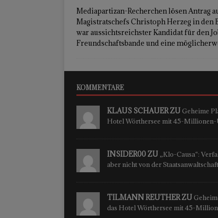
Mediapartizan-Recherchen lösen Antrag au
Magistratschefs Christoph Herzeg in den
war aussichtsreichster Kandidat für den Jo
Freundschaftsbande und eine möglicherwe
KOMMENTARE
KLAUS SCHAUER ZU
Geheime Plä
Hotel Wörthersee mit 45-Millione
INSIDER00 ZU
„Klo-Causa“: Verfah
aber nicht von der Staatsanwaltschaf
TILMANN REUTHER ZU
Geheime
das Hotel Wörthersee mit 45-Milli