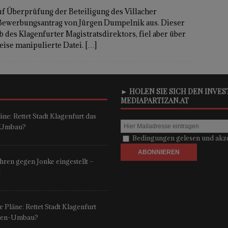
f Überprüfung der Beteiligung des Villacher
 Bewerbungsantrag von Jürgen Dumpelnik aus. Dieser
b des Klagenfurter Magistratsdirektors, fiel aber über
ise manipulierte Datei.
[…]
► HOLEN SIE SICH DEN INVE
MEDIAPARTIZAN.AT
ne: Rettet Stadt Klagenfurt das
n-Umbau?
Bedingungen gelesen und akze
ren gegen Jonke eingestellt –
t
 Pläne: Rettet Stadt Klagenfurt
onen-Umbau?