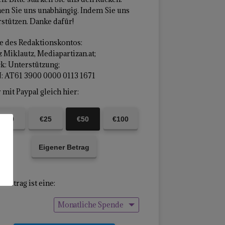
en Sie uns unabhängig. Indem Sie uns
stützen. Danke dafür!
 des Redaktionskontos:
 Miklautz, Mediapartizan.at;
k: Unterstützung;
: AT61 3900 0000 0113 1671
mit Paypal gleich hier:
€10
€25
€50
€100
Eigener Betrag
Beitrag ist eine:
Monatliche Spende
Einmalige Spende