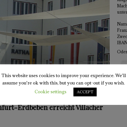
Mach
unter
Name
Franz
Zwec
IBAN
Oder 
This website uses cookies to improve your experience. We'll
assume you're ok with this, but you can opt-out if you wish.
Cookie settings
ACCEPT
Mein 
furt-Erdbeben erreicht Villacher