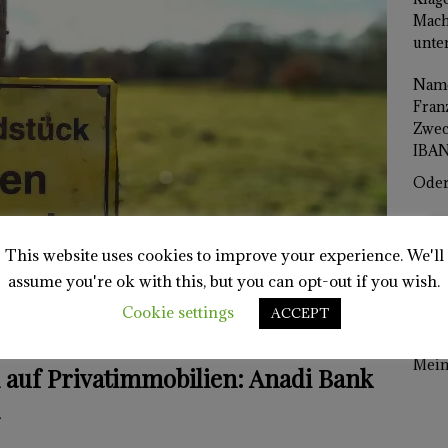
Mach
unter
Name
Franz
Zwec
IBAN
Oder 
This website uses cookies to improve your experience. We'll
assume you're ok with this, but you can opt-out if you wish.
Cookie settings
ACCEPT
Mein 
 auf Privatimmobilien: Anadi Bank