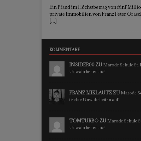
Ein Pfand im Höchstbetrag von fünf Milli
private Immobilien von Franz Peter Oras
[…]
KOMMENTARE
INSIDER00 ZU
Marode Schule St. P
Unwahrheiten auf
FRANZ MIKLAUTZ ZU
Marode Sch
tischte Unwahrheiten auf
TOMTURBO ZU
Marode Schule St.
Unwahrheiten auf