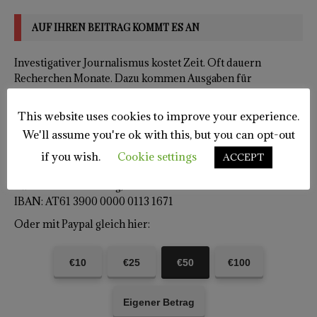
AUF IHREN BEITRAG KOMMT ES AN
Investigativer Journalismus kostet Zeit. Oft dauern
Recherchen Monate. Dazu kommen Ausgaben für
Dokumente. Fast immer drohen Klagen. Bitte stärken Sie
uns den Rücken. Machen Sie uns unabhängig. Indem Sie uns
This website uses cookies to improve your experience.
unterstützen. Danke dafür!
We'll assume you're ok with this, but you can opt-out
Name des Redaktionskontos:
if you wish.
Cookie settings
ACCEPT
Franz Miklautz, Mediapartizan.at;
Zweck: Unterstützung;
IBAN: AT61 3900 0000 0113 1671
Oder mit Paypal gleich hier:
€10
€25
€50
€100
Eigener Betrag