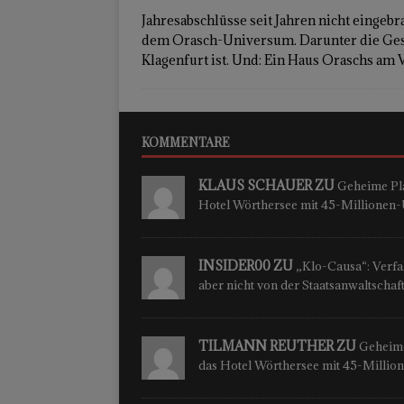
Jahresabschlüsse seit Jahren nicht eingeb
dem Orasch-Universum. Darunter die Gesell
Klagenfurt ist. Und: Ein Haus Oraschs am V
KOMMENTARE
KLAUS SCHAUER ZU
Geheime Plä
Hotel Wörthersee mit 45-Millione
INSIDER00 ZU
„Klo-Causa“: Verfah
aber nicht von der Staatsanwaltschaf
TILMANN REUTHER ZU
Geheime
das Hotel Wörthersee mit 45-Milli