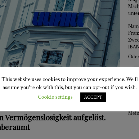
Mach
unter
Name
Franz
Zwec
IBAN
Oder 
This website uses cookies to improve your experience. We'll
assume you're ok with this, but you can opt-out if you wish.
Cookie settings
ACCEPT
Mein 
 Vermögenslosigkeit aufgelöst.
nberaumt