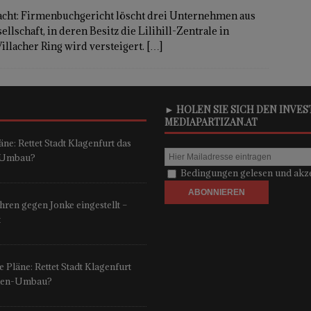
racht: Firmenbuchgericht löscht drei Unternehmen aus
schaft, in deren Besitz die Lilihill-Zentrale in
illacher Ring wird versteigert.
[…]
► HOLEN SIE SICH DEN INVE
MEDIAPARTIZAN.AT
ne: Rettet Stadt Klagenfurt das
n-Umbau?
Bedingungen gelesen und akze
ren gegen Jonke eingestellt –
t
 Pläne: Rettet Stadt Klagenfurt
onen-Umbau?