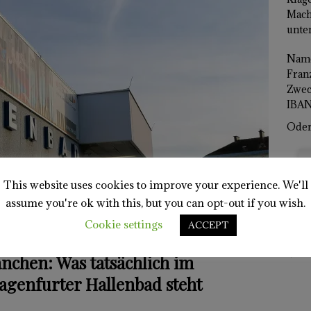
Mach
unter
Name
Franz
Zwec
IBAN
Oder 
This website uses cookies to improve your experience. We'll
assume you're ok with this, but you can opt-out if you wish.
Cookie settings
ACCEPT
Mein 
nchen: Was tatsächlich im
lagenfurter Hallenbad steht