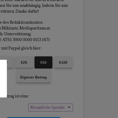
en Sie uns unabhängig. Indem Sie uns
stützen. Danke dafür!
 des Redaktionskontos:
 Miklautz, Mediapartizan.at;
k: Unterstützung;
: AT61 3900 0000 0113 1671
mit Paypal gleich hier:
€10
€25
€50
€100
Eigener Betrag
Beitrag ist eine:
Monatliche Spende
Einmalige Spende