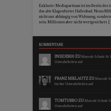
Exklusiv: Mediapartizan ist im Besitz des
das alte Klagenfurter Hallenbad. Neun Mil
nicht nur abhängig von Widmung, sondern
sein. Millionen aber nicht wertgesichert.
[
KOMMENTARE
INSIDER00 ZU
Marode Schule St. P
Unwahrheiten auf
FRANZ MIKLAUTZ ZU
Marode Sch
tischte Unwahrheiten auf
TOMTURBO ZU
Marode Schule St.
Unwahrheiten auf