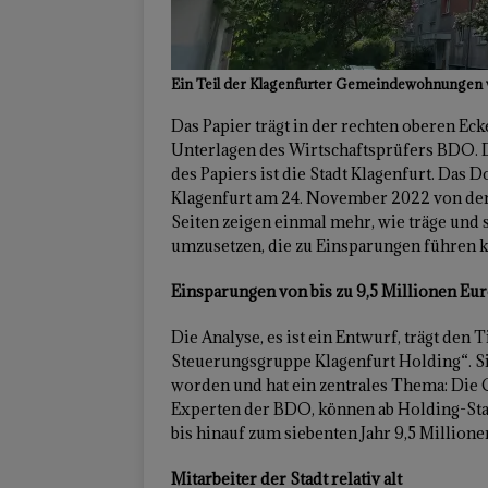
Ein Teil der Klagenfurter Gemeindewohnungen wär
Das Papier trägt in der rechten oberen Eck
Unterlagen des Wirtschaftsprüfers BDO. Di
des Papiers ist die Stadt Klagenfurt. Das 
Klagenfurt am 24. November 2022 von der 
Seiten zeigen einmal mehr, wie träge und
umzusetzen, die zu Einsparungen führen 
Einsparungen von bis zu 9,5 Millionen Eu
Die Analyse, es ist ein Entwurf, trägt den
Steuerungsgruppe Klagenfurt Holding“. Si
worden und hat ein zentrales Thema: Die 
Experten der BDO, können ab Holding-Start
bis hinauf zum siebenten Jahr 9,5 Million
Mitarbeiter der Stadt relativ alt