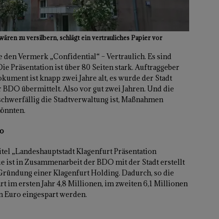
en zu versilbern, schlägt ein vertrauliches Papier vor
e den Vermerk „Confidential“ – Vertraulich. Es sind
e Präsentation ist über 80 Seiten stark. Auftraggeber
Dokument ist knapp zwei Jahre alt, es wurde der Stadt
BDO übermittelt. Also vor gut zwei Jahren. Und die
 schwerfällig die Stadtverwaltung ist, Maßnahmen
könnten.
ro
 Titel „Landeshauptstadt Klagenfurt Präsentation
e ist in Zusammenarbeit der BDO mit der Stadt erstellt
Gründung einer Klagenfurt Holding. Dadurch, so die
 im ersten Jahr 4,8 Millionen, im zweiten 6,1 Millionen
en Euro eingespart werden.