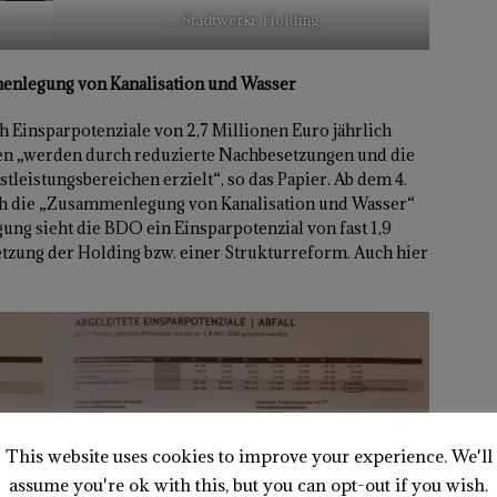
… Stadtwerke Holding
nlegung von Kanalisation und Wasser
 Einsparpotenziale von 2,7 Millionen Euro jährlich
en „werden durch reduzierte Nachbesetzungen und die
istungsbereichen erzielt“, so das Papier. Ab dem 4.
ch die „Zusammenlegung von Kanalisation und Wasser“
ung sieht die BDO ein Einsparpotenzial von fast 1,9
etzung der Holding bzw. einer Strukturreform. Auch hier
This website uses cookies to improve your experience. We'll
assume you're ok with this, but you can opt-out if you wish.