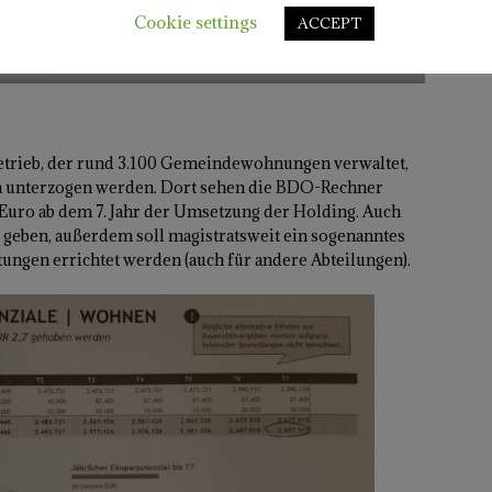
Cookie settings
ACCEPT
Sparpotenzial Sparte Abfall
betrieb, der rund 3.100 Gemeindewohnungen verwaltet,
en unterzogen werden. Dort sehen die BDO-Rechner
 Euro ab dem 7. Jahr der Umsetzung der Holding. Auch
 geben, außerdem soll magistratsweit ein sogenanntes
ungen errichtet werden (auch für andere Abteilungen).