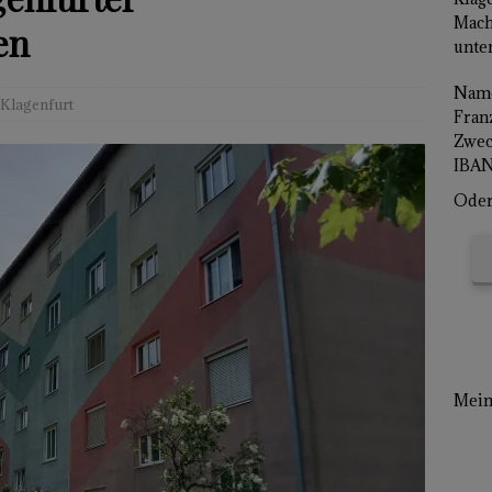
Mach
en
unter
Name
Klagenfurt
Franz
Zwec
IBAN
Oder 
Mein 