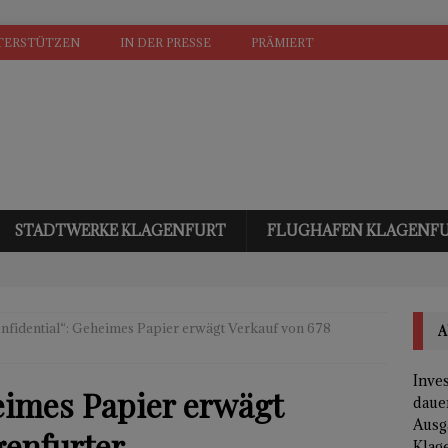
TERSTÜTZEN
IN DER PRESSE
PRÄMIERT
STADTWERKE KLAGENFURT
FLUGHAFEN KLAGENF
nfidential“: Geheimes Papier erwägt Verkauf von 678
A
Inves
eimes Papier erwägt
daue
Ausg
genfurter
Klage