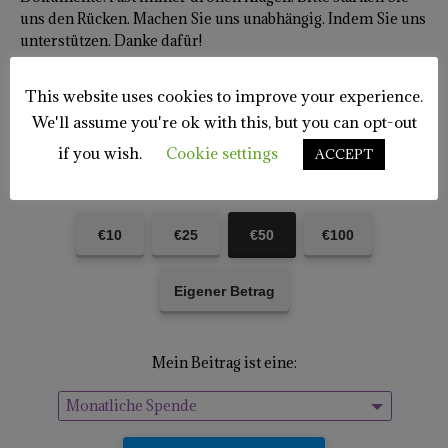
uns den Rücken. Machen Sie uns unabhängig. Indem Sie uns
unterstützen. Danke dafür!
Name des Redaktionskontos:
This website uses cookies to improve your experience.
Franz Miklautz, Mediapartizan.at;
We'll assume you're ok with this, but you can opt-out
Zweck: Unterstützung;
IBAN: AT61 3900 0000 0113 1671
if you wish.
Cookie settings
ACCEPT
Oder mit Paypal gleich hier:
€10
€25
€50
€100
Eigener Betrag
Mein Beitrag ist eine:
Monatliche Spende
Einmalige Spende