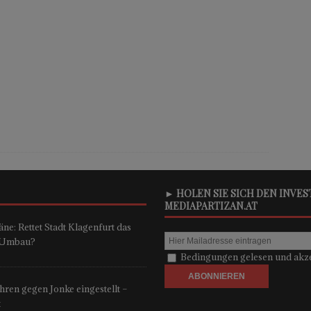
► HOLEN SIE SICH DEN INVE
MEDIAPARTIZAN.AT
ne: Rettet Stadt Klagenfurt das
n-Umbau?
Bedingungen gelesen und akze
ren gegen Jonke eingestellt –
t