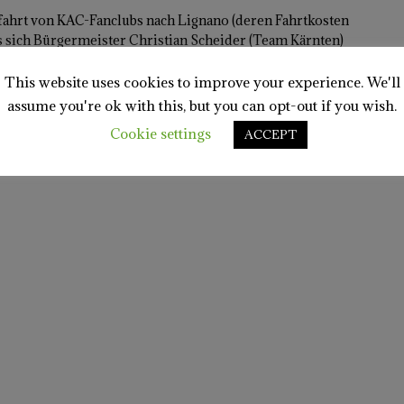
fahrt von KAC-Fanclubs nach Lignano (deren Fahrtkosten
s sich Bürgermeister Christian Scheider (Team Kärnten)
e Aussendung über den Äther jagen zu lassen.
[…]
This website uses cookies to improve your experience. We'll
assume you're ok with this, but you can opt-out if you wish.
Cookie settings
ACCEPT