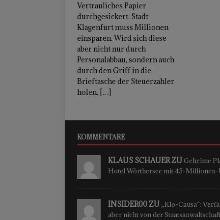
Vertrauliches Papier
durchgesickert. Stadt
Klagenfurt muss Millionen
einsparen. Wird sich diese
aber nicht nur durch
Personalabbau, sondern auch
durch den Griff in die
Brieftasche der Steuerzahler
holen.
[…]
KOMMENTARE
KLAUS SCHAUER ZU
Geheime Plä
Hotel Wörthersee mit 45-Millione
INSIDER00 ZU
„Klo-Causa“: Verfah
aber nicht von der Staatsanwaltschaf