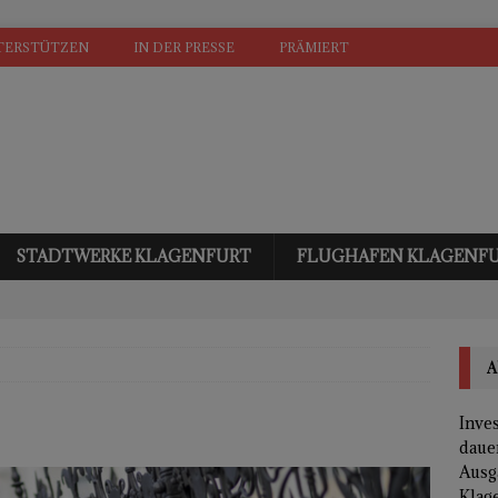
TERSTÜTZEN
IN DER PRESSE
PRÄMIERT
STADTWERKE KLAGENFURT
FLUGHAFEN KLAGENF
A
Inves
daue
Ausg
Klage