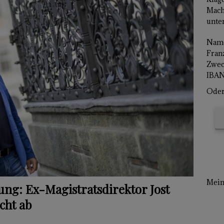
Mach
unter
Name
Franz
Zwec
IBAN
Oder 
Mein 
ung: Ex-Magistratsdirektor Jost
cht ab