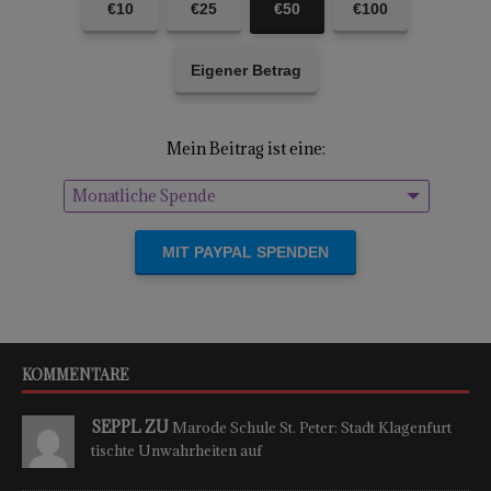
€10
€25
€50
€100
Eigener Betrag
Mein Beitrag ist eine:
Monatliche Spende
Einmalige Spende
KOMMENTARE
SEPPL ZU
Marode Schule St. Peter: Stadt Klagenfurt
tischte Unwahrheiten auf