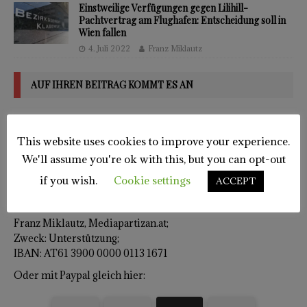
Einstweilige Verfügungen gegen Lilihill-
Pachtvertrag am Flughafen: Entscheidung soll in
Wien fallen
4. Juli 2022
Franz Miklautz
AUF IHREN BEITRAG KOMMT ES AN
Investigativer Journalismus kostet Zeit. Oft dauern
Recherchen Monate. Dazu kommen Ausgaben für
This website uses cookies to improve your experience.
Dokumente. Fast immer drohen Klagen. Bitte stärken Sie
We'll assume you're ok with this, but you can opt-out
uns den Rücken. Machen Sie uns unabhängig. Indem Sie uns
unterstützen. Danke dafür!
if you wish.
Cookie settings
ACCEPT
Name des Redaktionskontos:
Franz Miklautz, Mediapartizan.at;
Zweck: Unterstützung;
IBAN: AT61 3900 0000 0113 1671
Oder mit Paypal gleich hier: