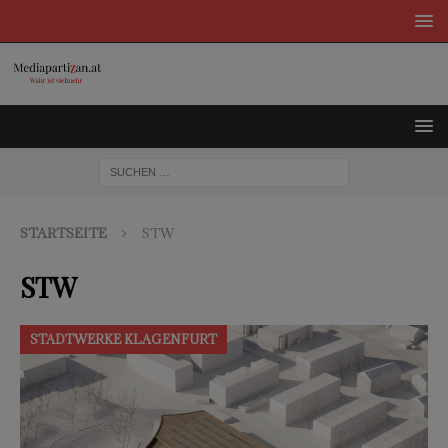
STARTSEITE
STW
STW
STADTWERKE KLAGENFURT