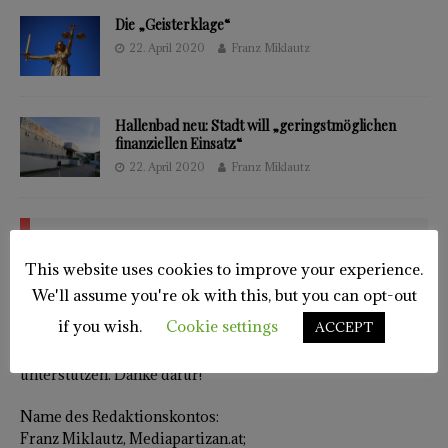
Die „Geisterklage“
22. April 2020
Franz Miklautz
Hallenbad neu: Stadt will „geringstmöglichen
finanziellen Einsatz“
22. April 2020
Franz Miklautz
AUF IHREN BEITRAG KOMMT ES AN
This website uses cookies to improve your experience.
Investigativer Journalismus kostet Zeit. Oft dauern
We'll assume you're ok with this, but you can opt-out
Recherchen Monate. Dazu kommen Ausgaben für
if you wish.
Cookie settings
ACCEPT
Dokumente. Fast immer drohen Klagen. Bitte stärken Sie
uns den Rücken. Machen Sie uns unabhängig. Indem Sie uns
unterstützen. Danke dafür!
Name des Redaktionskontos:
Franz Miklautz, Mediapartizan.at;