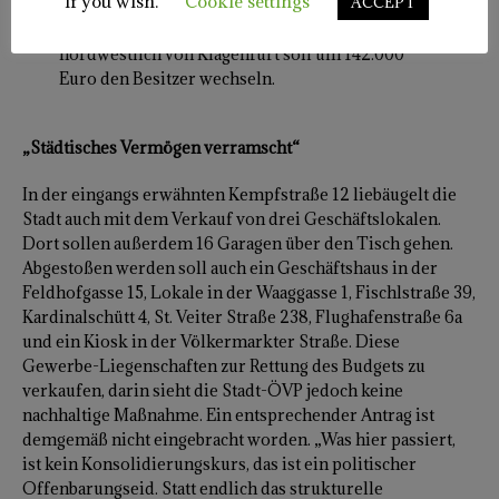
if you wish.
Cookie settings
ACCEPT
Das Mehrfamilienhaus in St. Peter am Bichl 8
nordwestlich von Klagenfurt soll um 142.000
Euro den Besitzer wechseln.
„Städtisches Vermögen verramscht“
In der eingangs erwähnten Kempfstraße 12 liebäugelt die
Stadt auch mit dem Verkauf von drei Geschäftslokalen.
Dort sollen außerdem 16 Garagen über den Tisch gehen.
Abgestoßen werden soll auch ein Geschäftshaus in der
Feldhofgasse 15, Lokale in der Waaggasse 1, Fischlstraße 39,
Kardinalschütt 4, St. Veiter Straße 238, Flughafenstraße 6a
und ein Kiosk in der Völkermarkter Straße. Diese
Gewerbe-Liegenschaften zur Rettung des Budgets zu
verkaufen, darin sieht die Stadt-ÖVP jedoch keine
nachhaltige Maßnahme. Ein entsprechender Antrag ist
demgemäß nicht eingebracht worden. „Was hier passiert,
ist kein Konsolidierungskurs, das ist ein politischer
Offenbarungseid. Statt endlich das strukturelle