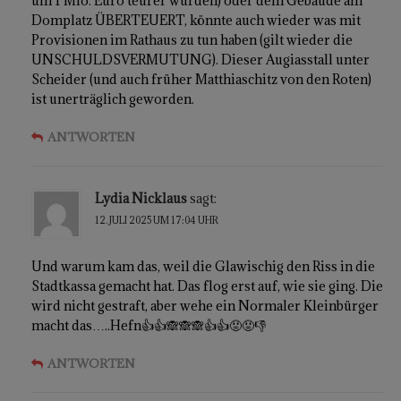
um 1 Mio. Euro teurer wurden) oder dem Gebäude am
Domplatz ÜBERTEUERT, könnte auch wieder was mit
Provisionen im Rathaus zu tun haben (gilt wieder die
UNSCHULDSVERMUTUNG). Dieser Augiasstall unter
Scheider (und auch früher Matthiaschitz von den Roten)
ist unerträglich geworden.
ANTWORTEN
Lydia Nicklaus
sagt:
12. JULI 2025 UM 17:04 UHR
Und warum kam das, weil die Glawischig den Riss in die
Stadtkassa gemacht hat. Das flog erst auf, wie sie ging. Die
wird nicht gestraft, aber wehe ein Normaler Kleinbürger
macht das…..Hefn👍👍🙈🙈🙈👍👍😡😡👎
ANTWORTEN