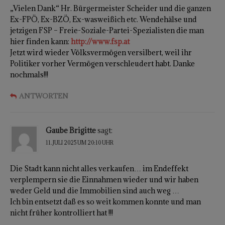
„Vielen Dank“ Hr. Bürgermeister Scheider und die ganzen
Ex-FPÖ, Ex-BZÖ, Ex-wasweißich etc. Wendehälse und
jetzigen FSP – Freie-Soziale-Partei-Spezialisten die man
hier finden kann:
http://www.fsp.at
Jetzt wird wieder Völksvermögen versilbert, weil ihr
Politiker vorher Vermögen verschleudert habt. Danke
nochmals!!!
ANTWORTEN
Gaube Brigitte
sagt:
11. JULI 2025 UM 20:10 UHR
Die Stadt kann nicht alles verkaufen… im Endeffekt
verplempern sie die Einnahmen wieder und wir haben
weder Geld und die Immobilien sind auch weg …
Ich bin entsetzt daß es so weit kommen konnte und man
nicht früher kontrolliert hat !!!