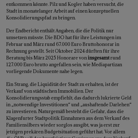
entkommen könnte. Pilz und Kogler haben versucht, die
Stadt in monatelanger Arbeit auf einen konzeptuellen
Konsolidierungspfad zu bringen.
Der Endbericht enthält Angaben, die die Politik nur
umsetzen müsste. Die BDO hat für ihre Leistungen im
Februar und März rund 67.000 Euro Bruttohonorar in
Rechnung gestellt. Seit Oktober 2024 dürften für ihre
Beratung bis März 2025 Honorare von
insgesamt
rund
127.000 Euro brutto angefallen sein, wie Mediapartizan
vorliegende Dokumente nahe legen.
Ein Strang, die Liquidität der Stadt zu erhalten, ist der
Verkauf von städtischen Immobilien. Der
Konsolidierungsstab empfiehlt, das dadurch lukrierte Geld
in „notwendige Investitionen“ und „aushaftende Darlehen“
zu investieren. Naturgemäß besteht die Gefahr, dass die
Klagenfurter Stadtpolitik Einnahmen aus dem Verkauf des
Familiensilbers wieder sorglos ausgibt, was ja erst zur
jetzigen prekären Budgetsituation geführt hat. Vor allem