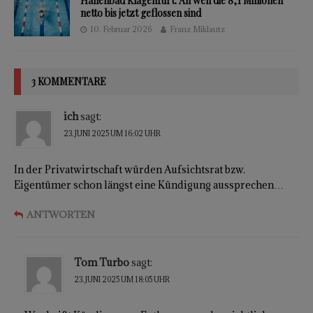
Hallenbad Klagenfurt: An wen die 8,1 Millionen
netto bis jetzt geflossen sind
10. Februar 2026
Franz Miklautz
3 KOMMENTARE
ich
sagt:
23. JUNI 2025 UM 16:02 UHR
In der Privatwirtschaft würden Aufsichtsrat bzw.
Eigentümer schon längst eine Kündigung aussprechen…
ANTWORTEN
Tom Turbo
sagt:
23. JUNI 2025 UM 18:05 UHR