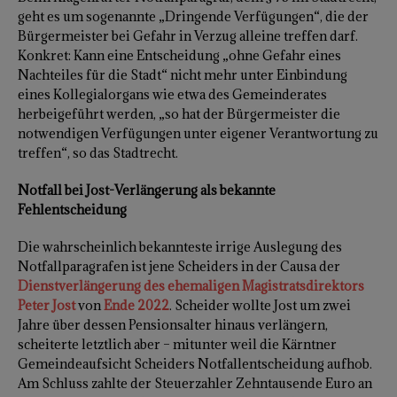
geht es um sogenannte „Dringende Verfügungen“, die der
Bürgermeister bei Gefahr in Verzug alleine treffen darf.
Konkret: Kann eine Entscheidung „ohne Gefahr eines
Nachteiles für die Stadt“ nicht mehr unter Einbindung
eines Kollegialorgans wie etwa des Gemeinderates
herbeigeführt werden, „so hat der Bürgermeister die
notwendigen Verfügungen unter eigener Verantwortung zu
treffen“, so das Stadtrecht.
Notfall bei
Jost-Verlängerung als bekannte
Fehlentscheidung
Die wahrscheinlich bekannteste irrige Auslegung des
Notfallparagrafen ist jene Scheiders in der Causa der
Dienstverlängerung des ehemaligen Magistratsdirektors
Peter Jost
von
Ende 2022
. Scheider wollte Jost um zwei
Jahre über dessen Pensionsalter hinaus verlängern,
scheiterte letztlich aber – mitunter weil die Kärntner
Gemeindeaufsicht Scheiders Notfallentscheidung aufhob.
Am Schluss zahlte der Steuerzahler Zehntausende Euro an