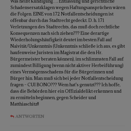
Was heißt Kündigung…. Entlassung und gerichtliche
Schadensersatzklagen wegen Haftungsansprüchen wären
die Folgen. EINE von 172 Notfallentscheidungen ist
offenbar durch das Stadtrecht gedeckt. D. h. 171
Verletzungen des Stadtrechts, das muß doch rechtliche
Konsequenzen nach sich ziehen??? Eine derartige
Wiederholungshäufigkeit deutet im besten Fall auf
Naivität/Unkenntnis (Unkenntnis schließe ich aus, es gibt
haufenweise Juristen im Magistrat die den Hr.
Bürgermeister beraten können), im schlimmsten Fall auf
zumindest Billigung (wenn nicht aktiver Herbeiführung)
eines Vermögensschadens für die Bürgerinnen und
Bürger hin. Man muß sich bei jeder Notfallentscheidung
fragen – CUI BONO??? Wem hat’s genutzt??? Ich hoffe,
dass die Behörden hier ein Offizialdelikt erkennen und
zu ermitteln beginnen, gegen Scheider und
Matthiaschitz!!
ANTWORTEN