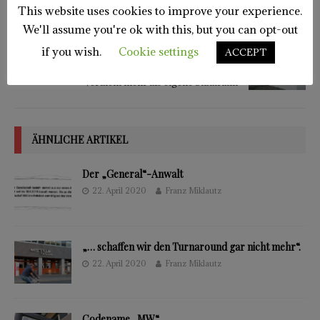
„Aviation City“ mit über 51 Millionen Euro an
This website uses cookies to improve your experience.
Projektentwicklungs-Gewinnen
We'll assume you're ok with this, but you can opt-out
if you wish.
Cookie settings
NÄCHSTER
ACCEPT
Latte an Zulagen: Ex-FPÖ-Vizebürgermeister
verdient mehr als eigene Stadträtin
ÄHNLICHE ARTIKEL
Der „General“-Anwalt
22. April 2020
Franz Miklautz
„… schaffen wir den Turnaround gar nicht mehr“.
22. April 2020
Franz Miklautz
Codename „MW“