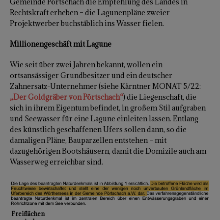
Gemeinde Pörtschach die Empfehlung des Landes in
Rechtskraft erheben – die Lagunenpläne zweier
Projektwerber buchstäblich ins Wasser fielen.
Millionengeschäft mit Lagune
Wie seit über zwei Jahren bekannt, wollen ein
ortsansässiger Grundbesitzer und ein deutscher
Zahnersatz-Unternehmer (siehe Kärntner MONAT 5/22:
„Der Goldgräber von Pörtschach“
) die Liegenschaft, die
sich in ihrem Eigentum befindet, in großem Stil aufgraben
und Seewasser für eine Lagune einleiten lassen. Entlang
des künstlich geschaffenen Ufers sollen dann, so die
damaligen Pläne, Bauparzellen entstehen – mit
dazugehörigen Bootshäusern, damit die Domizile auch am
Wasserweg erreichbar sind.
Freiflächen