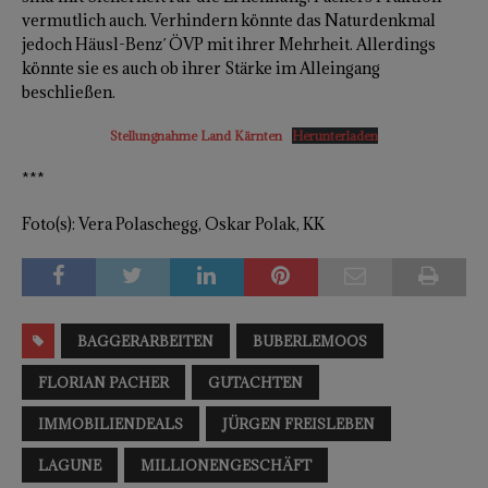
vermutlich auch. Verhindern könnte das Naturdenkmal
jedoch Häusl-Benz´ ÖVP mit ihrer Mehrheit. Allerdings
könnte sie es auch ob ihrer Stärke im Alleingang
beschließen.
Stellungnahme Land Kärnten
Herunterladen
***
Foto(s): Vera Polaschegg, Oskar Polak, KK
BAGGERARBEITEN
BUBERLEMOOS
FLORIAN PACHER
GUTACHTEN
IMMOBILIENDEALS
JÜRGEN FREISLEBEN
LAGUNE
MILLIONENGESCHÄFT