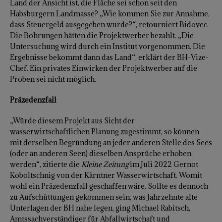
Land der Ansicht ist, die Fläche sei schon seit den
Habsburgern Landmasse? „Wie kommen Sie zur Annahme,
dass Steuergeld ausgegeben wurde?“, retourniert Bidovec.
Die Bohrungen hätten die Projektwerber bezahlt. „Die
Untersuchung wird durch ein Institut vorgenommen. Die
Ergebnisse bekommt dann das Land“, erklärt der BH-Vize-
Chef. Ein privates Einwirken der Projektwerber auf die
Proben sei nicht möglich.
Präzedenzfall
„Würde diesem Projekt aus Sicht der
wasserwirtschaftlichen Planung zugestimmt, so können
mit derselben Begründung an jeder anderen Stelle des Sees
(oder an anderen Seen) dieselben Ansprüche erhoben
werden“, zitierte die
Kleine Zeitung
im Juli 2022 Gernot
Koboltschnig von der Kärntner Wasserwirtschaft. Womit
wohl ein Präzedenzfall geschaffen wäre. Sollte es dennoch
zu Aufschüttungen gekommen sein, was Jahrzehnte alte
Unterlagen der BH nahe legen, ging Michael Rabitsch,
Amtssachverständiger für Abfallwirtschaft und