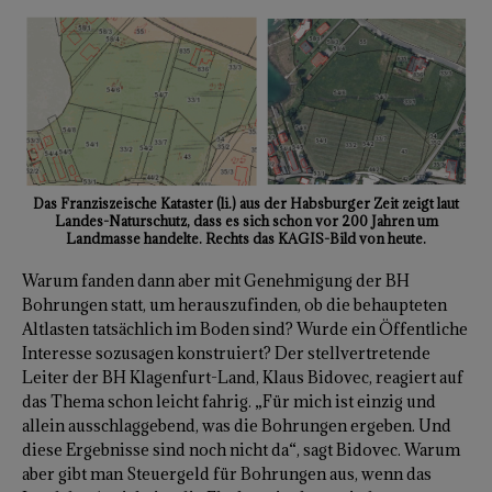
Das Franziszeische Kataster (li.) aus der Habsburger Zeit zeigt laut
Landes-Naturschutz, dass es sich schon vor 200 Jahren um
Landmasse handelte. Rechts das KAGIS-Bild von heute.
Warum fanden dann aber mit Genehmigung der BH
Bohrungen statt, um herauszufinden, ob die behaupteten
Altlasten tatsächlich im Boden sind? Wurde ein Öffentliche
Interesse sozusagen konstruiert? Der stellvertretende
Leiter der BH Klagenfurt-Land, Klaus Bidovec, reagiert auf
das Thema schon leicht fahrig. „Für mich ist einzig und
allein ausschlaggebend, was die Bohrungen ergeben. Und
diese Ergebnisse sind noch nicht da“, sagt Bidovec. Warum
aber gibt man Steuergeld für Bohrungen aus, wenn das