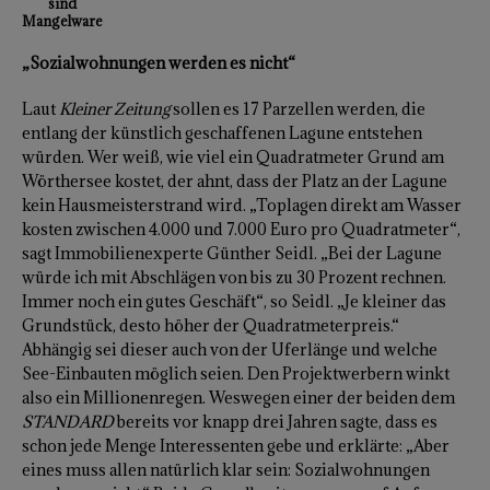
sind
Mangelware
„Sozialwohnungen werden es nicht“
Laut
Kleiner Zeitung
sollen es 17 Parzellen werden, die
entlang der künstlich geschaffenen Lagune entstehen
würden. Wer weiß, wie viel ein Quadratmeter Grund am
Wörthersee kostet, der ahnt, dass der Platz an der Lagune
kein Hausmeisterstrand wird. „Toplagen direkt am Wasser
kosten zwischen 4.000 und 7.000 Euro pro Quadratmeter“,
sagt Immobilienexperte Günther Seidl. „Bei der Lagune
würde ich mit Abschlägen von bis zu 30 Prozent rechnen.
Immer noch ein gutes Geschäft“, so Seidl. „Je kleiner das
Grundstück, desto höher der Quadratmeterpreis.“
Abhängig sei dieser auch von der Uferlänge und welche
See-Einbauten möglich seien. Den Projektwerbern winkt
also ein Millionenregen. Weswegen einer der beiden dem
STANDARD
bereits vor knapp drei Jahren sagte, dass es
schon jede Menge Interessenten gebe und erklärte: „Aber
eines muss allen natürlich klar sein: Sozialwohnungen