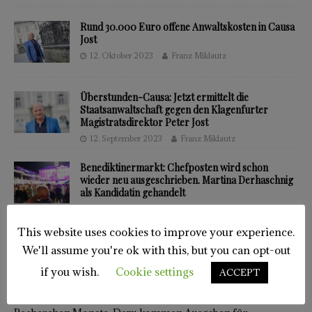
Rund 30.000 Euro offene Anwaltskosten in Causa
Jost
12. Oktober 2023
Franz Miklautz
Überstunden-Causa: Jetzt ermittelt die
Staatsanwaltschaft gegen den Klagenfurter
Magistratsdirektor Peter Jost
12. September 2023
Franz Miklautz
Benediktinermarkt: Chefposten wird schon
wieder neu ausgeschrieben. Martina Derhaschnig
als Kandidatin gehandelt
23. August 2023
Franz Miklautz
This website uses cookies to improve your experience.
We'll assume you're ok with this, but you can opt-out
AUF IHREN BEITRAG KOMMT ES AN
if you wish.
Cookie settings
ACCEPT
Investigativer Journalismus kostet Zeit. Oft dauern