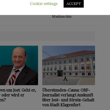
Unter Scheider stiegen
Cookie settings
ACCEPT
Personalausgaben der Stadt
icht
Klagenfurt stärker als unter
Mathiaschitz
n um Jost: Geht er,
Überstunden-Causa: ORF-
r oder wird er
Journalist verlangt Auskunft
en?
über Jost- und Strutz-Gehalt
von Stadt Klagenfurt