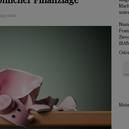
Mach
unter
lagenfurt
Name
Franz
Zwec
IBAN
Oder 
Mein 