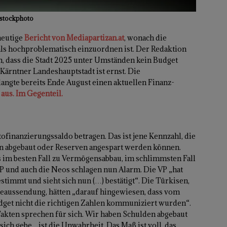
 istockphoto
heutige
Bericht von Mediapartizan.at
, wonach die
t als hochproblematisch einzuordnen ist. Der Redaktion
n, dass die Stadt 2025 unter Umständen kein Budget
Kärntner Landeshauptstadt ist ernst. Die
ngte bereits Ende August einen aktuellen Finanz-
 aus. Im Gegenteil.
ofinanzierungssaldo betragen. Das ist jene Kennzahl, die
den abgebaut oder Reserven angespart werden können.
as im besten Fall zu Vermögensabbau, im schlimmsten Fall
 und auch die Neos schlagen nun Alarm. Die VP „hat
immt und sieht sich nun (…) bestätigt“. Die Türkisen,
seaussendung, hätten „darauf hingewiesen, dass vom
udget nicht die richtigen Zahlen kommuniziert wurden“.
akten sprechen für sich. Wir haben Schulden abgebaut
ich gebe, „ist die Unwahrheit. Das Maß ist voll, das