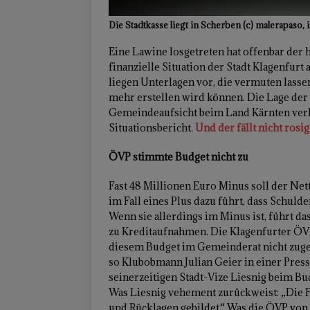
Die Stadtkasse liegt in Scherben (c) malerapaso,
Eine Lawine losgetreten hat offenbar der 
finanzielle Situation der Stadt Klagenfur
liegen Unterlagen vor, die vermuten lasse
mehr erstellen wird können. Die Lage der 
Gemeindeaufsicht beim Land Kärnten verla
Situationsbericht.
Und der fällt nicht rosig
ÖVP stimmte Budget nicht zu
Fast 48 Millionen Euro Minus soll der Nett
im Fall eines Plus dazu führt, dass Schul
Wenn sie allerdings im Minus ist, führt d
zu Kreditaufnahmen. Die Klagenfurter ÖVP
diesem Budget im Gemeinderat nicht zugest
so Klubobmann Julian Geier in einer Pres
seinerzeitigen Stadt-Vize Liesnig beim B
Was Liesnig vehement zurückweist: „Die F
und Rücklagen gebildet.“ Was die ÖVP von s