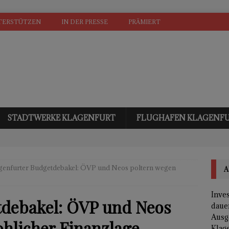
TERSTÜTZEN
IN DER PRESSE
PRÄMIERT
STADTWERKE KLAGENFURT
FLUGHAFEN KLAGENF
genfurter Budgetdebakel: ÖVP und Neos poltern wegen
A
Inves
tdebakel: ÖVP und Neos
daue
Ausg
hlicher Finanzlage
Klage