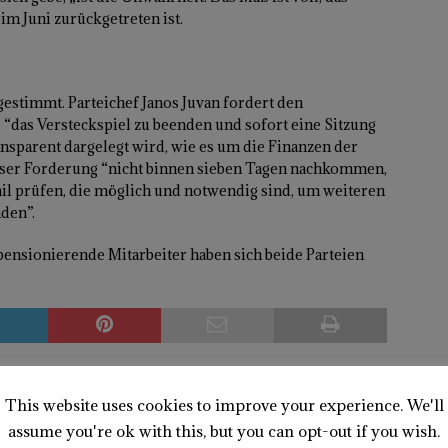
 im Juni zurückgetreten ist.
estimmt. Parteichef Janos Juvan fordert den
 “das Versteckspiel zu beenden und sofort eine Sitzung
nsparent dargelegt wird, wie es um die Finanzen der
 dieser Forderung “nicht binnen sieben Tagen nachkommen,
tail prüfen, die möglich und notwendig sind, um weiteren
den”.
pensionierende Mitarbeiter haben sich beide Parteien
This website uses cookies to improve your experience. We'll
assume you're ok with this, but you can opt-out if you wish.
NÄCHSTER