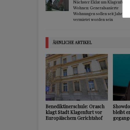
Nächster Eklat um Klagenfurt
Wohnen: Generalsanierte
Wohnungen sollen seit Jahren n
vermietet worden sein
ÄHNLICHE ARTIKEL
Benediktinerschule: Orasch
Showdow
klagt Stadt Klagenfurt vor
bleibt e
Europäischem Gerichtshof
gegang