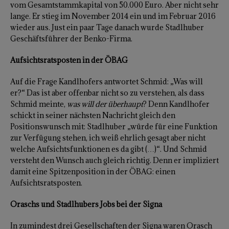
vom Gesamtstammkapital von 50.000 Euro. Aber nicht sehr
lange. Er stieg im November 2014 ein und im Februar 2016
wieder aus. Just ein paar Tage danach wurde Stadlhuber
Geschäftsführer der Benko-Firma.
Aufsichtsratsposten in der ÖBAG
Auf die Frage Kandlhofers antwortet Schmid: „Was will
er?“ Das ist aber offenbar nicht so zu verstehen, als dass
Schmid meinte,
was will der überhaupt
? Denn Kandlhofer
schickt in seiner nächsten Nachricht gleich den
Positionswunsch mit: Stadlhuber „würde für eine Funktion
zur Verfügung stehen, ich weiß ehrlich gesagt aber nicht
welche Aufsichtsfunktionen es da gibt (…)“. Und Schmid
versteht den Wunsch auch gleich richtig. Denn er impliziert
damit eine Spitzenposition in der ÖBAG: einen
Aufsichtsratsposten.
Oraschs und Stadlhubers Jobs bei der Signa
In zumindest drei Gesellschaften der Signa waren Orasch