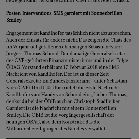
bewegen kann“, erklärte Lilihill-Chef Franz Peter Orasch.
Posten-Interventions-SMS garniert mit Sonnenbrillen-
Smiley
Engagement ist Kandlhofer tatsächlich nicht abzusprechen.
Auch der Einsatz für andere nicht. Das zeigen die Chats des
im Vorjahr tief gefallenen ehemaligen Sebastian-Kurz-
Jüngers Thomas Schmid. Der damalige Generalsekretär
des ÖVP-geführten Finanzministeriums und in der Folge
ÖBAG-Vorstand erhält am 17. Februar 2018 eine SMS-
Nachricht von Kandlhofer. Der ist zu dieser Zeit
Generalsekretär im Bundeskanzleramt – unter Sebastian
Kurz (ÖVP). Um 10.45 Uhr trudelt die erste Nachricht
Kandlhofers am Handy von Schmid ein: „Lieber Thomas,
denkst du bei der ÖBIB auch an Christoph Stadlhuber…“
Garniert ist die Nachricht mit einem Sonnenbrillen-
Smiley. Die ÖBIB ist die Vorgängergesellschaft der
heutigen ÖBAG, also dem Konstrukt, das die
Milliardenbeteiligungen des Bundes verwaltet.