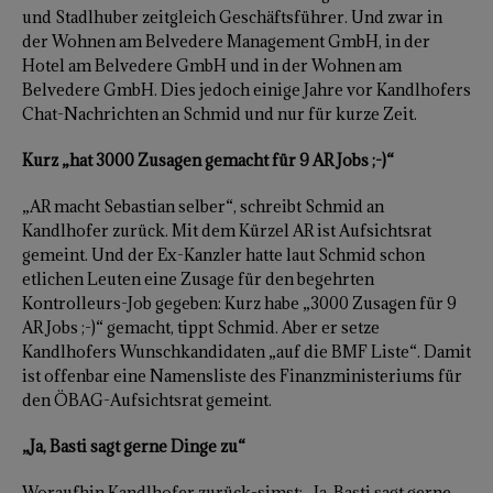
und Stadlhuber zeitgleich Geschäftsführer. Und zwar in
der Wohnen am Belvedere Management GmbH, in der
Hotel am Belvedere GmbH und in der Wohnen am
Belvedere GmbH. Dies jedoch einige Jahre vor Kandlhofers
Chat-Nachrichten an Schmid und nur für kurze Zeit.
Kurz „hat 3000 Zusagen gemacht für 9 AR Jobs ;-)“
„AR macht Sebastian selber“, schreibt Schmid an
Kandlhofer zurück. Mit dem Kürzel AR ist Aufsichtsrat
gemeint. Und der Ex-Kanzler hatte laut Schmid schon
etlichen Leuten eine Zusage für den begehrten
Kontrolleurs-Job gegeben: Kurz habe „3000 Zusagen für 9
AR Jobs ;-)“ gemacht, tippt Schmid. Aber er setze
Kandlhofers Wunschkandidaten „auf die BMF Liste“. Damit
ist offenbar eine Namensliste des Finanzministeriums für
den ÖBAG-Aufsichtsrat gemeint.
„Ja, Basti sagt gerne Dinge zu“
Woraufhin Kandlhofer zurück-simst: „Ja, Basti sagt gerne