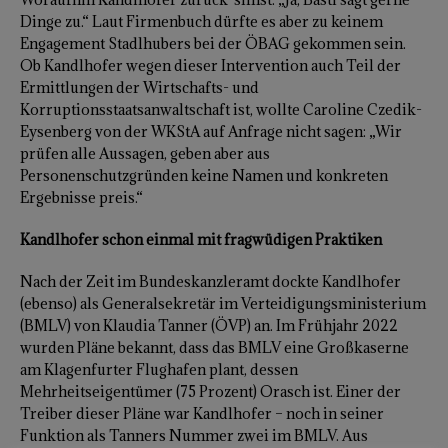
Dinge zu.“ Laut Firmenbuch dürfte es aber zu keinem
Engagement Stadlhubers bei der ÖBAG gekommen sein.
Ob Kandlhofer wegen dieser Intervention auch Teil der
Ermittlungen der Wirtschafts- und
Korruptionsstaatsanwaltschaft ist, wollte Caroline Czedik-
Eysenberg von der WKStA auf Anfrage nicht sagen: „Wir
prüfen alle Aussagen, geben aber aus
Personenschutzgründen keine Namen und konkreten
Ergebnisse preis.“
Kandlhofer schon einmal mit fragwüdigen Praktiken
Nach der Zeit im Bundeskanzleramt dockte Kandlhofer
(ebenso) als Generalsekretär im Verteidigungsministerium
(BMLV) von Klaudia Tanner (ÖVP) an. Im Frühjahr 2022
wurden Pläne bekannt, dass das BMLV eine Großkaserne
am Klagenfurter Flughafen plant, dessen
Mehrheitseigentümer (75 Prozent) Orasch ist. Einer der
Treiber dieser Pläne war Kandlhofer – noch in seiner
Funktion als Tanners Nummer zwei im BMLV. Aus