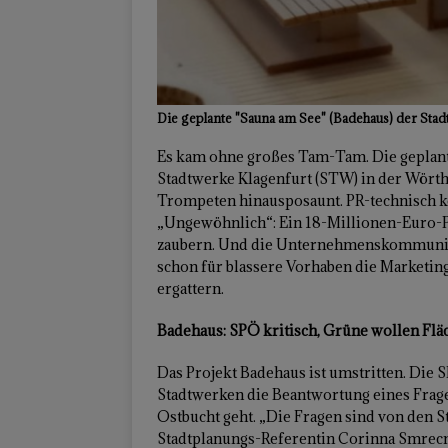
Die geplante "Sauna am See" (Badehaus) der Sta
Es kam ohne großes Tam-Tam. Die geplan
Stadtwerke Klagenfurt (STW) in der Wört
Trompeten hinausposaunt. PR-technisch kö
„Ungewöhnlich“: Ein 18-Millionen-Euro-Pro
zaubern. Und die Unternehmenskommunika
schon für blassere Vorhaben die Marketi
ergattern.
Badehaus: SPÖ kritisch, Grüne wollen Flä
Das Projekt Badehaus ist umstritten. Die S
Stadtwerken die Beantwortung eines Frage
Ostbucht geht. „Die Fragen sind von den S
Stadtplanungs-Referentin Corinna Smrecn