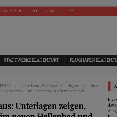
TERSTÜTZEN
IN DER PRESSE
PRÄMIERT
STADTWERKE KLAGENFURT
FLUGHAFEN KLAGENF
NFURT
Umstrittenes Badehaus: Unterlagen zeigen, dass
A
 in Wörthersee-Ostbucht untergebracht werden sollte
Inves
us: Unterlagen zeigen,
daue
Ausg
 im neuen Hallenbad und
Klage