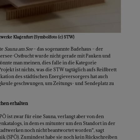
dtwerke Klagenfurt (Symbolfoto (c) STW)
te
Sauna am See
– das sogenannte Badehaus – der
hersee-Ostbucht wurde nicht gerade mit Pauken und
nnte man meinen, dies falle in die Kategorie
jekt ist nichts, was die STW tagtäglich aufs Reißbrett
tion des städtischen Energieversorgers hat auch
ngkeule geschwungen, um Zeitungs- und Sendeplatz zu
chen erhalten
PÖ ist zwar für eine Sauna, verlangt aber von den
nkatalogs, in dem es mitunter um den Standort in der
tadtwerken noch nicht beantwortet worden“, sagt
ik (SPÖ). Zumindest habe sie noch kein Rückschreiben