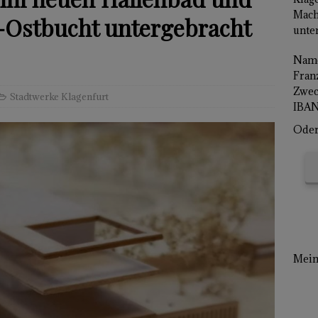
Mach
e-Ostbucht untergebracht
unter
Name
Franz
Zwec
Stadtwerke Klagenfurt
IBAN
Oder 
Mein 