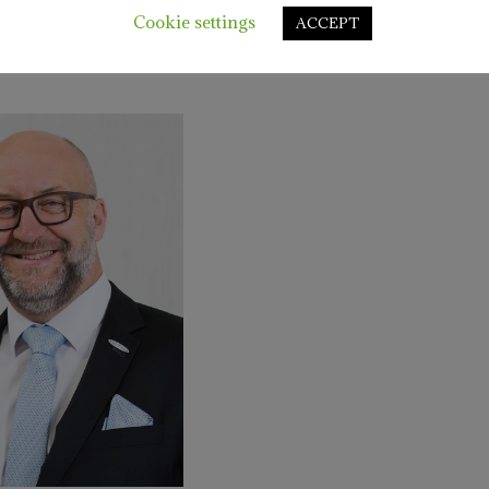
kauften die STW um einen selbst in Immobilienkreisen
Cookie settings
ACCEPT
ro an die HGS Bauträger GmbH und GWS Gemeinnützige
gsbau und Siedlungswesen, die dort Wohnungen und