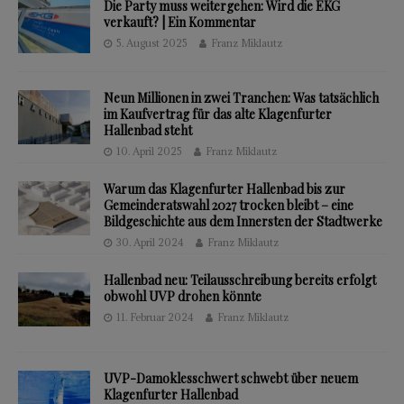
Die Party muss weitergehen: Wird die EKG
verkauft? | Ein Kommentar
5. August 2025
Franz Miklautz
Neun Millionen in zwei Tranchen: Was tatsächlich
im Kaufvertrag für das alte Klagenfurter
Hallenbad steht
10. April 2025
Franz Miklautz
Warum das Klagenfurter Hallenbad bis zur
Gemeinderatswahl 2027 trocken bleibt – eine
Bildgeschichte aus dem Innersten der Stadtwerke
30. April 2024
Franz Miklautz
Hallenbad neu: Teilausschreibung bereits erfolgt
obwohl UVP drohen könnte
11. Februar 2024
Franz Miklautz
UVP-Damoklesschwert schwebt über neuem
Klagenfurter Hallenbad