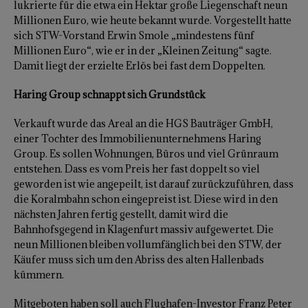
lukrierte für die etwa ein Hektar große Liegenschaft neun
Millionen Euro, wie heute bekannt wurde. Vorgestellt hatte
sich STW-Vorstand Erwin Smole „mindestens fünf
Millionen Euro“, wie er in der „Kleinen Zeitung“ sagte.
Damit liegt der erzielte Erlös bei fast dem Doppelten.
Haring Group
schnappt sich Grundstück
Verkauft wurde das Areal an die HGS Bauträger GmbH,
einer Tochter des Immobilienunternehmens Haring
Group. Es sollen Wohnungen, Büros und viel Grünraum
entstehen. Dass es vom Preis her fast doppelt so viel
geworden ist wie angepeilt, ist darauf zurückzuführen, dass
die Koralmbahn schon eingepreist ist. Diese wird in den
nächsten Jahren fertig gestellt, damit wird die
Bahnhofsgegend in Klagenfurt massiv aufgewertet. Die
neun Millionen bleiben vollumfänglich bei den STW, der
Käufer muss sich um den Abriss des alten Hallenbads
kümmern.
Mitgeboten haben soll auch Flughafen-Investor Franz Peter