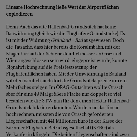
Lineare Hochrechnung ließe Wert der Airportflächen
explodieren
Denn: Auch das alte Hallenbad-Grundstück hat keine
Bauwidmung (gleich wie die Flughafen-Grundstücke). Es
ist mit der Widmung
Grünland – Bad
ausgewiesen. Doch
die Tatsache, dass hier bereits die Koralmbahn, mit der
Klagenfurt auf der Schiene deutlich besser an Graz und
Wien angeschlossen sein wird, eingepreist wurde, könnte
Signalwirkung auf die Preisfestsetzung der
Flughafenflächen haben. Mit der Umwidmung in Bauland
würden nämlich auch dort die Grundstückspreise um ein
Mehrfaches steigen. Im ÖRAG-Gutachten wollte Orasch
aber für eine 49 Mal größere Fläche nur doppelt so viel
bezahlen wie die STW nun für den einen Hektar Hallenbad-
Grundstück lukrieren konnten. Würde man das linear
hochrechnen, müssten die von Orasch geforderten
Liegenschaften mit 441 Millionen Euro in der Kasse der
Kärntner Flughafen Betriebsgesellschaft (KFBG) als
Verkäuferin klingeln. Die beiden Liegenschaften sind zwar