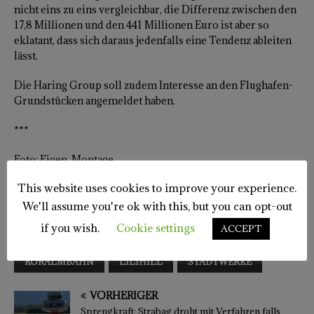
nicht eins zu eins vergleichbar, die Differenz zwischen den
17,8 Millionen und den 441 Millionen Euro ist aber so
eklatant, dass sich daraus jedenfalls eine Tendenz ableiten
lässt.
Die Haring Group soll zudem Interesse an den Flughafen-
Grundstücken angemeldet haben.
***
Foto: Eigen, Montage
This website uses cookies to improve your experience.
We'll assume you're ok with this, but you can opt-out
if you wish.
Cookie settings
ACCEPT
FRANZ PETER ORASCH
HALLENBAD
KORALMBAHN
LILIHILL
STADTWERKE
VORHERIGER
Sprengkraft: Strabag droht mit Verfahren falls