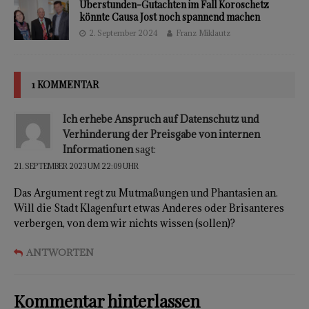
Überstunden-Gutachten im Fall Koroschetz
könnte Causa Jost noch spannend machen
2. September 2024
Franz Miklautz
1 KOMMENTAR
Ich erhebe Anspruch auf Datenschutz und
Verhinderung der Preisgabe von internen
Informationen
sagt:
21. SEPTEMBER 2023 UM 22:09 UHR
Das Argument regt zu Mutmaßungen und Phantasien an.
Will die Stadt Klagenfurt etwas Anderes oder Brisanteres
verbergen, von dem wir nichts wissen (sollen)?
ANTWORTEN
Kommentar hinterlassen