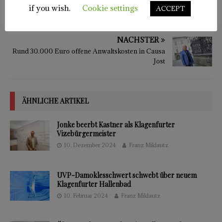
if you wish.
Cookie settings
ACCEPT
dem schwedischen Serienkind „Pipi
Langstrumpf“
NÄCHSTER
Rund 30.000 Euro offene Anwaltskosten in Causa
Jost
ÄHNLICHE ARTIKEL
Jonke beerbt Kastner als Klagenfurter
Vizebürgermeister
10. Dezember 2024
Franz Miklautz
UVP-Damoklesschwert schwebt über neuem
Klagenfurter Hallenbad
10. Februar 2024
Franz Miklautz