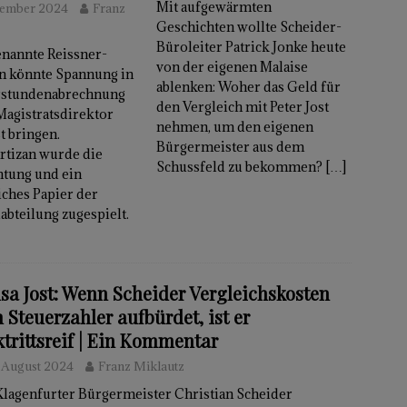
Mit aufgewärmten
tember 2024
Franz
Geschichten wollte Scheider-
Büroleiter Patrick Jonke heute
nannte Reissner-
von der eigenen Malaise
n könnte Spannung in
ablenken: Woher das Geld für
rstundenabrechnung
den Vergleich mit Peter Jost
agistratsdirektor
nehmen, um den eigenen
t bringen.
Bürgermeister aus dem
rtizan wurde die
Schussfeld zu bekommen?
[…]
htung und ein
iches Papier der
abteilung zugespielt.
sa Jost: Wenn Scheider Vergleichskosten
 Steuerzahler aufbürdet, ist er
ktrittsreif | Ein Kommentar
. August 2024
Franz Miklautz
Klagenfurter Bürgermeister Christian Scheider