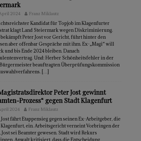
iermark
 April 2024
Franz Miklautz
chtsreichster Kandidat für Topjob im Klagenfurter
strat klagt Land Steiermark wegen Diskriminierung.
 bekämpft Peter Jost vor Gericht, führt hinter den
sen aber offenbar Gespräche mit ihm. Ex-„Magi“ will
k und bis Ende 2024 bleiben. Danach
ulentenvertrag. Und: Herber Schönheitsfehler in der
Bürgermeister beauftragten Überprüfungskommission
Auswahlverfahrens.
[…]
Magistratsdirektor Peter Jost gewinnt
amten-Prozess“ gegen Stadt Klagenfurt
April 2024
Franz Miklautz
 Jost fährt Etappensieg gegen seinen Ex-Arbeitgeber, die
 Klagenfurt, ein. Arbeitsgericht verneint Vorbringen der
, Jost sei Beamter gewesen. Stadt wird Rekurs
ingen. Anwalt kritisiert, dass die Entscheidung