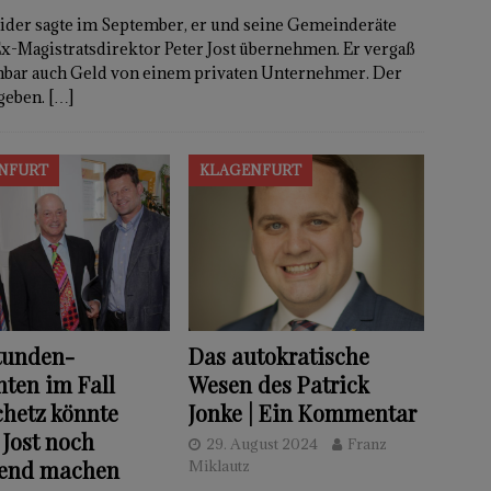
ider sagte im September, er und seine Gemeinderäte
Ex-Magistratsdirektor Peter Jost übernehmen. Er vergaß
fenbar auch Geld von einem privaten Unternehmer. Der
egeben.
[…]
NFURT
KLAGENFURT
tunden-
Das autokratische
ten im Fall
Wesen des Patrick
hetz könnte
Jonke | Ein Kommentar
Jost noch
29. August 2024
Franz
end machen
Miklautz