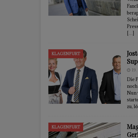
Fanc
berap
Sche
Press
[…]
Jos
KLAGENFURT
Sup
19.
Die 
noch 
Nun 
start
zu, l
Mag
KLAGENFURT
Ger