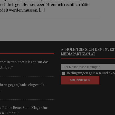
rechtlich gefallen sei, aber öffentlich rechtlich hätte
ndelt werden müssen.
[…]
► HOLEN SIE SICH DEN INVE
MEDIAPARTIZAN.AT
ne: Rettet Stadt Klagenfurt das
n-Umbau?
Bedingungen gelesen und akze
ren gegen Jonke eingestellt –
t
 Pläne: Rettet Stadt Klagenfurt
onen-Umbau?