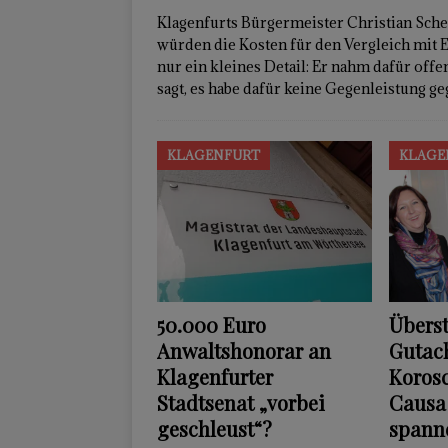
Klagenfurts Bürgermeister Christian Sche
würden die Kosten für den Vergleich mit 
nur ein kleines Detail: Er nahm dafür of
sagt, es habe dafür keine Gegenleistung g
KLAGENFURT
KLAGE
50.000 Euro
Übers
Anwaltshonorar an
Gutach
Klagenfurter
Korosc
Stadtsenat „vorbei
Causa 
geschleust“?
spann