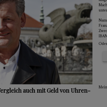
Mach
unter
Name
Franz
Zwec
IBAN
Oder 
Mein 
Vergleich auch mit Geld von Uhren-