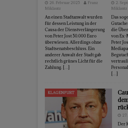
26. Februar 2025
Franz
2. Sep
Miklautz
Miklautz
An einen Stadtanwalt wurden
Das soge
für dessen Leistung in der
Gutache
Causa der Dienstverlängerung
die Übe
von Peter Jost 50.000 Euro
von Ex-M
überwiesen. Allerdings ohne
Peter Jos
Stadtsenatsbeschluss. Ein
Mediapa
anderer Anwalt der Stadt gab
Begutac
rechtlich grünes Licht für die
vertraul
Zahlung.
[…]
Personal
[…]
Cau
KLAGENFURT
dem
rüc
27
Der 