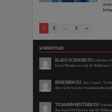
zivil
beha
1
2
…
5
»
KOMMENTARE
KLAUS SCHAUER ZU
Geheime Plä
Hotel Wörthersee mit 45-Millione
INSIDER00 ZU
„Klo-Causa“: Verfah
aber nicht von der Staatsanwaltschaf
TILMANN REUTHER ZU
Geheime
das Hotel Wörthersee mit 45-Milli