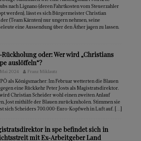
lubs nach Lignano (deren Fahrtkosten vom Steuerzahler
pt werden), lässt es sich Bürgermeister Christian
ider (Team Kärnten) nur ungern nehmen, seine
eleute eine Aussendung über den Äther jagen zu lassen.
t-Rückholung oder: Wer wird „Christians
pe auslöffeln“?
 Mai 2024
Franz Miklautz
FPÖ als Königsmacher: Im Februar wetterten die Blauen
gegen eine Rückkehr Peter Josts als Magistratsdirektor.
wird Christian Scheider wohl einen zweiten Anlauf
en, Jost mithilfe der Blauen zurückzuholen. Stimmen sie
öst sich Scheiders 700.000-Euro-Kopfweh in Luft auf.
[…]
istratsdirektor in spe befindet sich in
ichtsstreit mit Ex-Arbeitgeber Land