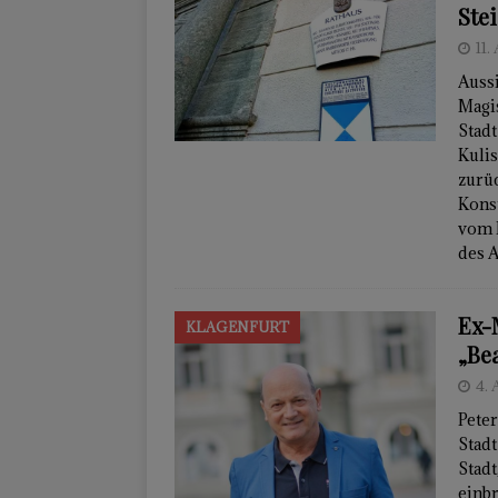
Ste
11.
Aussi
Magi
Stadt
Kulis
zurüc
Kons
vom 
des 
Ex-
KLAGENFURT
„Be
4. 
Peter
Stadt
Stadt
einbr