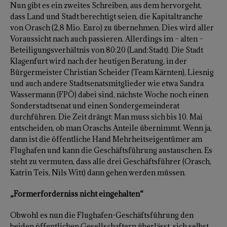
Nun gibt es ein zweites Schreiben, aus dem hervorgeht,
dass Land und Stadt berechtigt seien, die Kapitaltranche
von Orasch (2,8 Mio. Euro) zu übernehmen. Dies wird aller
Voraussicht nach auch passieren. Allerdings im – alten –
Beteiligungsverhältnis von 80:20 (Land:Stadt). Die Stadt
Klagenfurt wird nach der heutigen Beratung, in der
Bürgermeister Christian Scheider (Team Kärnten), Liesnig
und auch andere Stadtsenatsmitglieder wie etwa Sandra
Wassermann (FPÖ) dabei sind, nächste Woche noch einen
Sonderstadtsenat und einen Sondergemeinderat
durchführen. Die Zeit drängt: Man muss sich bis 10. Mai
entscheiden, ob man Oraschs Anteile übernimmt. Wenn ja,
dann ist die öffentliche Hand Mehrheitseigentümer am
Flughafen und kann die Geschäftsführung austauschen. Es
steht zu vermuten, dass alle drei Geschäftsführer (Orasch,
Katrin Teis, Nils Witt) dann gehen werden müssen.
„Formerforderniss nicht eingehalten“
Obwohl es nun die Flughafen-Geschäftsführung den
beiden öffentlichen Gesellschaftern überlässt, sich selbst