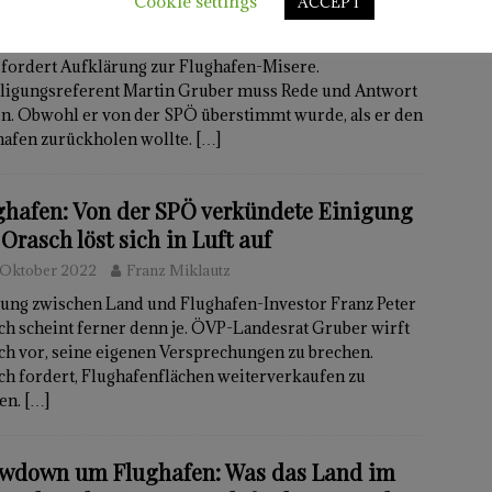
Cookie settings
ACCEPT
. Oktober 2022
Franz Miklautz
ard Köfer will morgen Antworten: Der Team-Kärnten-
 fordert Aufklärung zur Flughafen-Misere.
iligungsreferent Martin Gruber muss Rede und Antwort
en. Obwohl er von der SPÖ überstimmt wurde, als er den
hafen zurückholen wollte.
[…]
ghafen: Von der SPÖ verkündete Einigung
Orasch löst sich in Luft auf
. Oktober 2022
Franz Miklautz
gung zwischen Land und Flughafen-Investor Franz Peter
h scheint ferner denn je. ÖVP-Landesrat Gruber wirft
ch vor, seine eigenen Versprechungen zu brechen.
ch fordert, Flughafenflächen weiterverkaufen zu
en.
[…]
wdown um Flughafen: Was das Land im