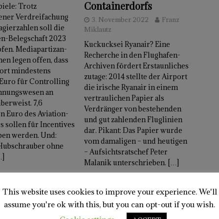
Containerdorfs
iele: Trotz
ener Verdreifachung
3. November 2022
Franz
agierzahlen soll die
Miklautz
en-Belegschaft 2023
Kuckucksei Ryanair? Eine
fen. Mediapartizan-
Recherche in den Flughafen-
en legen offen, dass
Archiven fördert Erstaunliches
ort mindestens
zutage: 2014 stellte der Airport
Euro für Controlling
die irische Ryanair in einem
hnungswesen an
vertraulichen Papier als
überweist. 7,6
Verdränger von bestehenden
n Euro des Aviation-
und gut zahlenden Fluglinien
 sollen für Incentives
dar. Pikant: Das Papier wurde
ben werden. Und:
vom damaligen – und heutigen
-Hubschrauber ohne
– Aufsichtsratschef Peter
…]
Malanik unterschrieben.
[…]
This website uses cookies to improve your experience. We'll
ghafen-Debakel landet im Kärntner
assume you're ok with this, but you can opt-out if you wish.
dtag