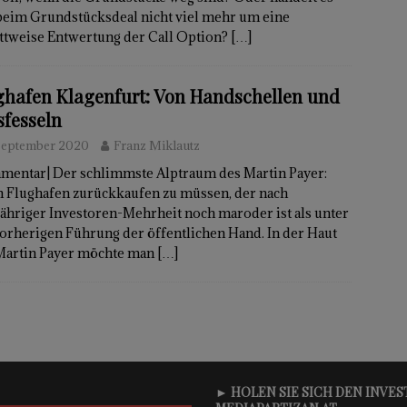
 beim Grundstücksdeal nicht viel mehr um eine
ittweise Entwertung der Call Option?
[…]
ghafen Klagenfurt: Von Handschellen und
sfesseln
 September 2020
Franz Miklautz
mentar| Der schlimmste Alptraum des Martin Payer:
n Flughafen zurückkaufen zu müssen, der nach
ähriger Investoren-Mehrheit noch maroder ist als unter
orherigen Führung der öffentlichen Hand. In der Haut
Martin Payer möchte man
[…]
► HOLEN SIE SICH DEN INVE