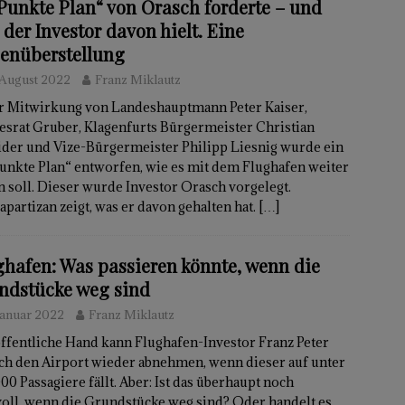
 Punkte Plan“ von Orasch forderte – und
der Investor davon hielt. Eine
enüberstellung
 August 2022
Franz Miklautz
r Mitwirkung von Landeshauptmann Peter Kaiser,
esrat Gruber, Klagenfurts Bürgermeister Christian
ider und Vize-Bürgermeister Philipp Liesnig wurde ein
unkte Plan“ entworfen, wie es mit dem Flughafen weiter
 soll. Dieser wurde Investor Orasch vorgelegt.
partizan zeigt, was er davon gehalten hat.
[…]
ghafen: Was passieren könnte, wenn die
ndstücke weg sind
Januar 2022
Franz Miklautz
ffentliche Hand kann Flughafen-Investor Franz Peter
ch den Airport wieder abnehmen, wenn dieser auf unter
00 Passagiere fällt. Aber: Ist das überhaupt noch
oll, wenn die Grundstücke weg sind? Oder handelt es