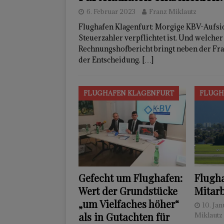
6. Februar 2023
Franz Miklautz
Flughafen Klagenfurt: Morgige KBV-Aufsi
Steuerzahler verpflichtet ist. Und welcher 
Rechnungshofbericht bringt neben der Frag
der Entscheidung.
[…]
FLUGHAFEN KLAGENFURT
FLUGH
Gefecht um Flughafen:
Flugha
Wert der Grundstücke
Mitar
„um Vielfaches höher“
10. Ja
als in Gutachten für
Miklautz