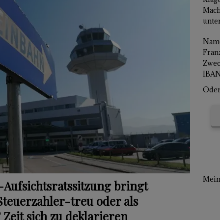
Mach
unter
Name
Franz
Zwec
IBAN
Oder 
Mein 
Aufsichtsratssitzung bringt
Steuerzahler-treu oder als
 Zeit sich zu deklarieren