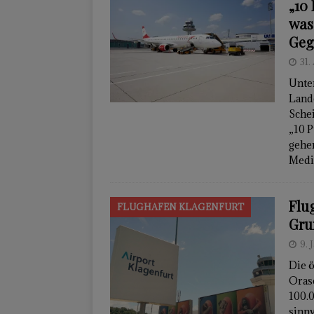
„10
was 
Geg
31.
Unte
Land
Sche
„10 P
gehen
Media
Flu
FLUGHAFEN KLAGENFURT
Gru
9. 
Die ö
Oras
100.0
sinnv