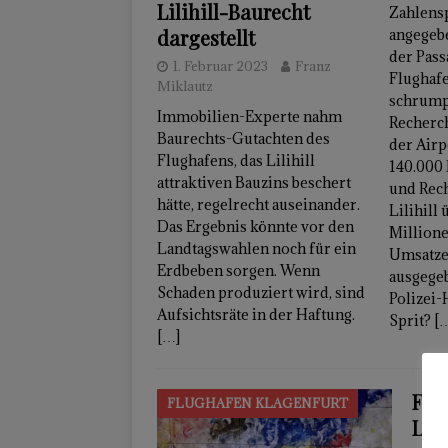
Lilihill-Baurecht
Zahlensp
dargestellt
angegeb
der Pass
1. Februar 2023
Franz
Flughaf
Miklautz
schrump
Immobilien-Experte nahm
Recherch
Baurechts-Gutachten des
der Airp
Flughafens, das Lilihill
140.000 
attraktiven Bauzins beschert
und Rec
hätte, regelrecht auseinander.
Lilihill 
Das Ergebnis könnte vor den
Millione
Landtagswahlen noch für ein
Umsatzes
Erdbeben sorgen. Wenn
ausgege
Schaden produziert wird, sind
Polizei
Aufsichtsräte in der Haftung.
Sprit?
[
[…]
Flu
FLUGHAFEN KLAGENFURT
Lan