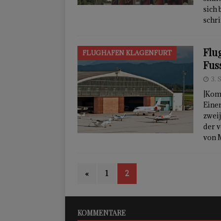
sich
schr
Flu
FLUGHAFEN KLAGENFURT
Fus
3.
|Kom
Eine
zweij
der v
von 
«
1
2
KOMMENTARE