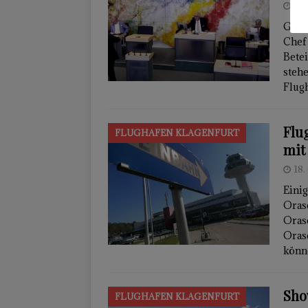
19
Gerh
Chef
Bete
steh
Flug
Flu
FLUGHAFEN KLAGENFURT
mit 
18
Eini
Orasc
Oras
Oras
könn
Sho
FLUGHAFEN KLAGENFURT