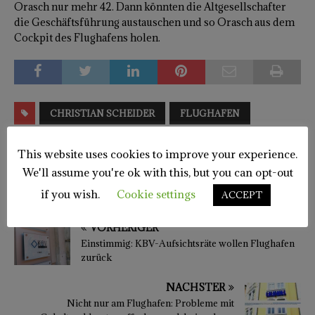
Orasch nur mehr 42. Dann könnten die Altgesellschafter
die Geschäftsführung austauschen und so Orasch aus dem
Cockpit des Flughafens holen.
CHRISTIAN SCHEIDER
FLUGHAFEN
FRANZ PETER ORASCH
LILIHILL
This website uses cookies to improve your experience.
MARTIN GRUBER
PHILIPP LIESNIG
We'll assume you're ok with this, but you can opt-out
if you wish.
Cookie settings
STADT KLAGENFURT
ACCEPT
VORHERIGER
Einstimmig: KBV-Aufsichtsräte wollen Flughafen
zurück
NÄCHSTER
Nicht nur am Flughafen: Probleme mit