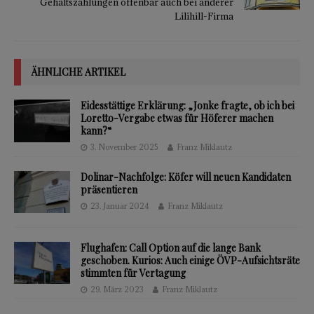
Gehaltszahlungen offenbar auch bei anderer
Lilihill-Firma
ÄHNLICHE ARTIKEL
Eidesstättige Erklärung: „Jonke fragte, ob ich bei
Loretto-Vergabe etwas für Höferer machen
kann?“
3. November 2025
Franz Miklautz
Dolinar-Nachfolge: Köfer will neuen Kandidaten
präsentieren
23. Januar 2024
Franz Miklautz
Flughafen: Call Option auf die lange Bank
geschoben. Kurios: Auch einige ÖVP-Aufsichtsräte
stimmten für Vertagung
29. März 2023
Franz Miklautz