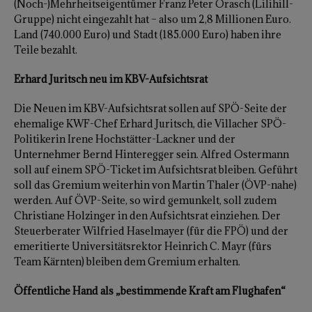
(Noch-)Mehrheitseigentümer Franz Peter Orasch (Lilihill-
Gruppe) nicht eingezahlt hat – also um 2,8 Millionen Euro.
Land (740.000 Euro) und Stadt (185.000 Euro) haben ihre
Teile bezahlt.
Erhard Juritsch neu im KBV-Aufsichtsrat
Die Neuen im KBV-Aufsichtsrat sollen auf SPÖ-Seite der
ehemalige KWF-Chef Erhard Juritsch, die Villacher SPÖ-
Politikerin Irene Hochstätter-Lackner und der
Unternehmer Bernd Hinteregger sein. Alfred Ostermann
soll auf einem SPÖ-Ticket im Aufsichtsrat bleiben. Geführt
soll das Gremium weiterhin von Martin Thaler (ÖVP-nahe)
werden. Auf ÖVP-Seite, so wird gemunkelt, soll zudem
Christiane Holzinger in den Aufsichtsrat einziehen. Der
Steuerberater Wilfried Haselmayer (für die FPÖ) und der
emeritierte Universitätsrektor Heinrich C. Mayr (fürs
Team Kärnten) bleiben dem Gremium erhalten.
Öffentliche Hand als „bestimmende Kraft am Flughafen“