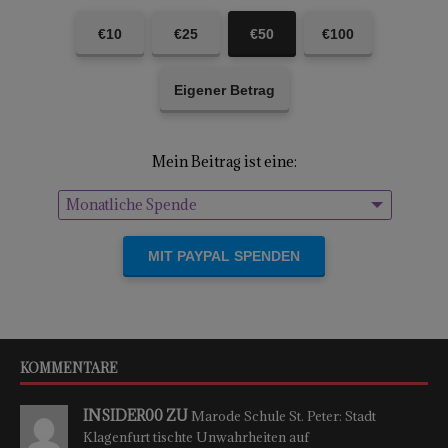
€10
€25
€50
€100
Eigener Betrag
Mein Beitrag ist eine:
Monatliche Spende
Einmalige Spende
KOMMENTARE
INSIDER00 ZU
Marode Schule St. Peter: Stadt
Klagenfurt tischte Unwahrheiten auf