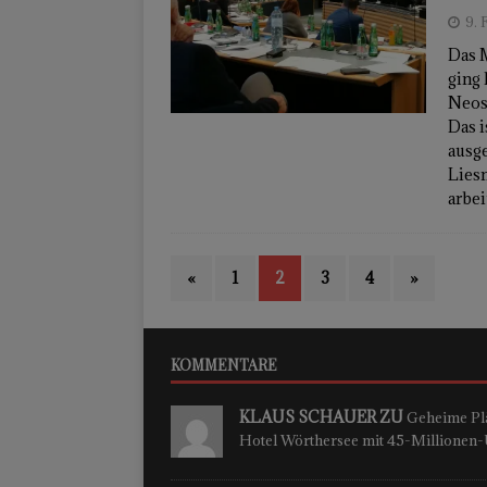
9. 
Das 
ging 
Neos
Das i
ausg
Liesn
arbei
«
1
2
3
4
»
KOMMENTARE
KLAUS SCHAUER ZU
Geheime Plä
Hotel Wörthersee mit 45-Millione