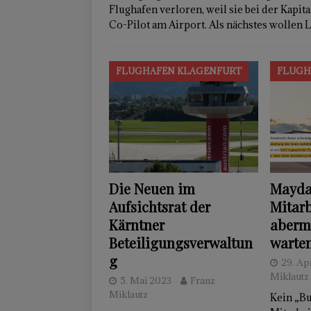
Flughafen verloren, weil sie bei der Kapit
Co-Pilot am Airport. Als nächstes wollen 
FLUGHAFEN KLAGENFURT
FLUGH
Die Neuen im
Mayda
Aufsichtsrat der
Mitar
Kärntner
aberma
Beteiligungsverwaltun
warte
g
29. Ap
Miklautz
5. Mai 2023
Franz
Miklautz
Kein „Bu