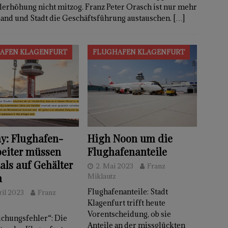
alerhöhung nicht mitzog. Franz Peter Orasch ist nur mehr
Land und Stadt die Geschäftsführung austauschen.
[…]
AFEN KLAGENFURT
FLUGHAFEN KLAGENFURT
y: Flughafen-
High Noon um die
beiter müssen
Flughafenanteile
ls auf Gehälter
2. Mai 2023
Franz
n
Miklautz
Flughafenanteile: Stadt
ril 2023
Franz
Klagenfurt trifft heute
Vorentscheidung, ob sie
chungsfehler“: Die
Anteile an der missglückten