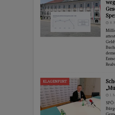
weg
Ges
Spe
8.
Mill
attes
Geld
Buchw
demen
Ents
Realv
Sch
KLAGENFURT
„Mu
1. 
SPÖ 
Bürg
Gemei