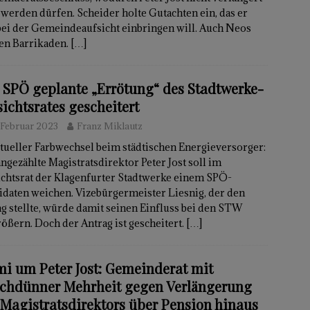
 werden dürfen. Scheider holte Gutachten ein, das er
bei der Gemeindeaufsicht einbringen will. Auch Neos
den Barrikaden.
[…]
 SPÖ geplante „Errötung“ des Stadtwerke-
sichtsrates gescheitert
 Februar 2023
Franz Miklautz
tueller Farbwechsel beim städtischen Energieversorger:
ngezählte Magistratsdirektor Peter Jost soll im
ichtsrat der Klagenfurter Stadtwerke einem SPÖ-
idaten weichen. Vizebürgermeister Liesnig, der den
g stellte, würde damit seinen Einfluss bei den STW
ößern. Doch der Antrag ist gescheitert.
[…]
mi um Peter Jost: Gemeinderat mit
chdünner Mehrheit gegen Verlängerung
 Magistratsdirektors über Pension hinaus