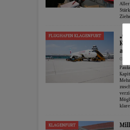
Aller
Stärk
Zieh
„Gr
FLUGHAFEN KLAGENFURT
Kap
auf
7. 
Pauk
Kapi
Mehr
zusch
verzi
Mögli
klare
Mil
KLAGENFURT