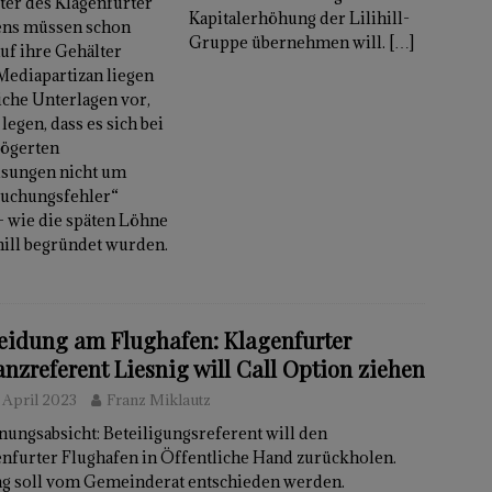
ter des Klagenfurter
Kapitalerhöhung der Lilihill-
ens müssen schon
Gruppe übernehmen will.
[…]
uf ihre Gehälter
Mediapartizan liegen
iche Unterlagen vor,
legen, dass es sich bei
zögerten
sungen nicht um
Buchungsfehler“
– wie die späten Löhne
hill begründet wurden.
eidung am Flughafen: Klagenfurter
anzreferent Liesnig will Call Option ziehen
 April 2023
Franz Miklautz
ungsabsicht: Beteiligungsreferent will den
enfurter Flughafen in Öffentliche Hand zurückholen.
ag soll vom Gemeinderat entschieden werden.