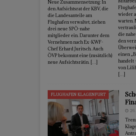
Mitarbei
Neue Zusammensetzung: In
Flughaf
den Aufsichtsrat der KBV, die
wieder a
die Landesanteile am
warten. 
Flughafen verwaltet, ziehen
vertraul
drei neue SPÖ-nahe
die nahe 
mitglieder ein. Darunter dem
den ver
Vernehmen nach Ex-KWF-
Überwei
Chef Erhard Juritsch. Auch
einen „
ÖVP bekommt eine (zusätzlich)
handelt 
neue Aufsichtsrätin.
[…]
von Lili
[…]
Sch
FLUGHAFEN KLAGENFURT
Fin
26.
Trenn
Klag
Antr