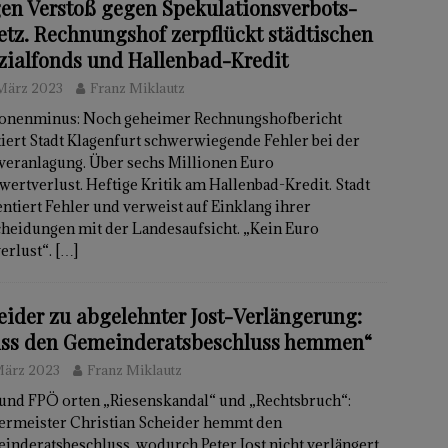
en Verstoß gegen Spekulationsverbots-
etz. Rechnungshof zerpflückt städtischen
zialfonds und Hallenbad-Kredit
 März 2023
Franz Miklautz
ionenminus: Noch geheimer Rechnungshofbericht
tiert Stadt Klagenfurt schwerwiegende Fehler bei der
veranlagung. Über sechs Millionen Euro
ertverlust. Heftige Kritik am Hallenbad-Kredit. Stadt
tiert Fehler und verweist auf Einklang ihrer
cheidungen mit der Landesaufsicht. „Kein Euro
erlust“.
[…]
eider zu abgelehnter Jost-Verlängerung:
ss den Gemeinderatsbeschluss hemmen“
März 2023
Franz Miklautz
und FPÖ orten „Riesenskandal“ und „Rechtsbruch“:
ermeister Christian Scheider hemmt den
nderatsbeschluss, wodurch Peter Jost nicht verlängert