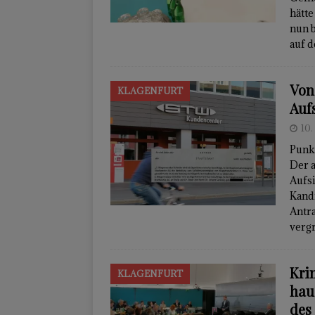
hätte
nun 
auf 
Von
KLAGENFURT
Auf
10.
Punk
Der a
Aufs
Kand
Antra
vergr
Kri
KLAGENFURT
hau
des