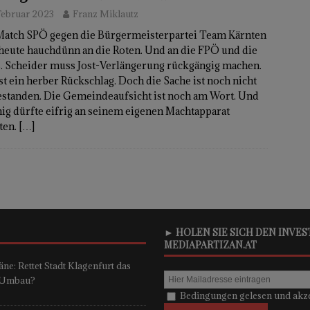
Februar 2023
Franz Miklautz
Match SPÖ gegen die Bürgermeisterpartei Team Kärnten
heute hauchdünn an die Roten. Und an die FPÖ und die
. Scheider muss Jost-Verlängerung rückgängig machen.
st ein herber Rückschlag. Doch die Sache ist noch nicht
estanden. Die Gemeindeaufsicht ist noch am Wort. Und
ig dürfte eifrig an seinem eigenen Machtapparat
ten.
[…]
► HOLEN SIE SICH DEN INVE
MEDIAPARTIZAN.AT
ne: Rettet Stadt Klagenfurt das
n-Umbau?
Bedingungen gelesen und akze